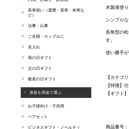
木製漆塗り
長寿祝い（還暦・喜寿・米寿な
ど）
シンプルな
法事・仏事
長角型の松
ご夫婦・カップルに
す。
名入れ
使い勝手が
母の日ギフト
父の日ギフト
【カテゴリ
敬老の日ギフト
【特徴】仕
漆器を用途で選ぶ
【ギフト】
お子様向け・子供用
ペアセット
商品番号： G
ビジネスギフト・ノベルティ