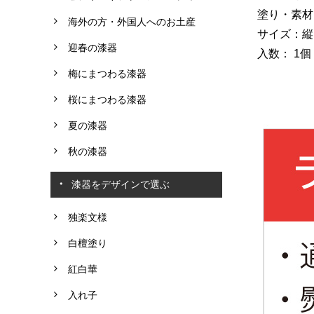
塗り・素材
海外の方・外国人へのお土産
サイズ：縦13
迎春の漆器
入数： 1個
梅にまつわる漆器
桜にまつわる漆器
夏の漆器
秋の漆器
漆器をデザインで選ぶ
独楽文様
白檀塗り
紅白華
入れ子