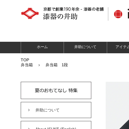
ホーム
井助について
アイテ
TOP
弁当箱
弁当箱 1段
井助について
About ISUKE (English)