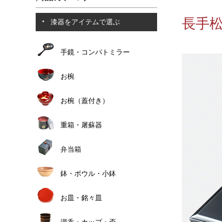
長手松
漆器をアイテムで選ぶ
手鏡・コンパトミラー
お椀
お椀（蓋付き）
重箱・屠蘇器
弁当箱
鉢・ボウル・小鉢
お皿・銘々皿
湯呑・カップ・盃