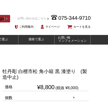
075-344-9710
age
▼
お問い合わせはこちら
ご利用案内
マイページ
カートを見る
お買い物
で選ぶ
価格で選ぶ
インフォメーション
牡丹彫 白檀市松 角小箱 黒 漆塗り (製
造中止)
¥8,800
価格
(税抜 ¥8,000)
×
個数