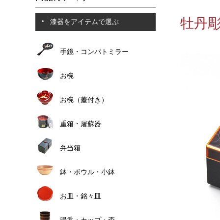
牡丹彫
漆器をアイテムで選ぶ
手鏡・コンパトミラー
お椀
お椀（蓋付き）
重箱・屠蘇器
弁当箱
鉢・ボウル・小鉢
お皿・銘々皿
湯呑・カップ・盃