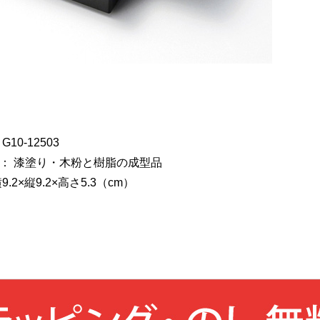
10-12503
： 漆塗り・木粉と樹脂の成型品
.2×縦9.2×高さ5.3（cm）