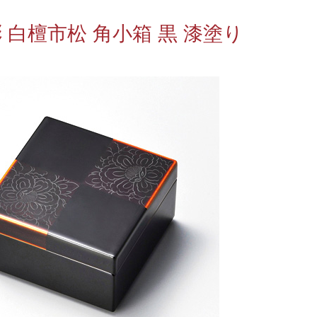
 白檀市松 角小箱 黒 漆塗り