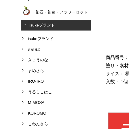
花器・花台・フラワーセット
isukeブランド
isukeブランド
ののは
商品番号： G
きょうのな
塗り・素材
まめさら
サイズ： 横9
IRO-IRO
入数： 1個
うるしこはこ
MIMOSA
KOROMO
こわんさら