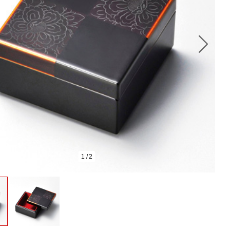
1
/
2