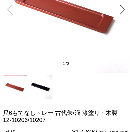
1
/
2
尺6もてなしトレー 古代朱/溜 漆塗り・木製
12-10206/10207
価格