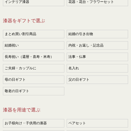
インテリア漆器
花器・花台・フラワーセット
漆器をギフトで選ぶ
まとめ買い割引商品
結婚の引き出物
結婚祝い
内祝・お返し・記念品
長寿祝い（還暦・喜寿・米寿）
法事・仏事
ご夫婦・カップルに
名入れ
母の日ギフト
父の日ギフト
敬老の日ギフト
漆器を用途で選ぶ
お子様向け・子供用の漆器
ペアセット