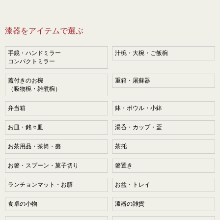
漆器をアイテムで選ぶ
手鏡・ハンドミラー
汁椀・大椀・ご飯椀
コンパクトミラー
蓋付きのお椀
重箱・屠蘇器
（吸物椀・雑煮椀）
弁当箱
鉢・ボウル・小鉢
お皿・銘々皿
湯呑・カップ・盃
お茶用品・茶筒・棗
茶托
お箸・スプーン・菓子切り
箸置き
ランチョンマット・お膳
お盆・トレイ
食卓の小物
漆器の雑貨