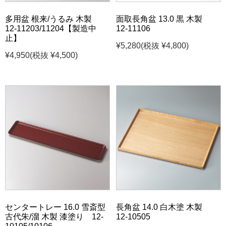
多用盆 根来/うるみ 木製
面取長角盆 13.0 黒 木製
12-11203/11204【製造中
12-11106
止】
¥5,280
(税抜 ¥4,800)
¥4,950
(税抜 ¥4,500)
センタートレー 16.0 雪斎型
長角盆 14.0 白木塗 木製
古代朱/溜 木製 漆塗り 12-
12-10505