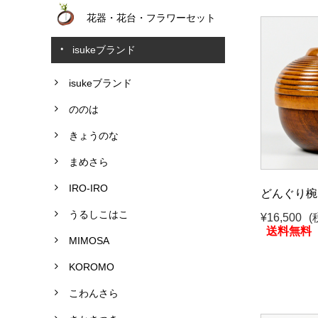
花器・花台・フラワーセット
isukeブランド
isukeブランド
ののは
きょうのな
まめさら
IRO-IRO
どんぐり椀
うるしこはこ
¥16,500
(
送料無料
MIMOSA
KOROMO
こわんさら