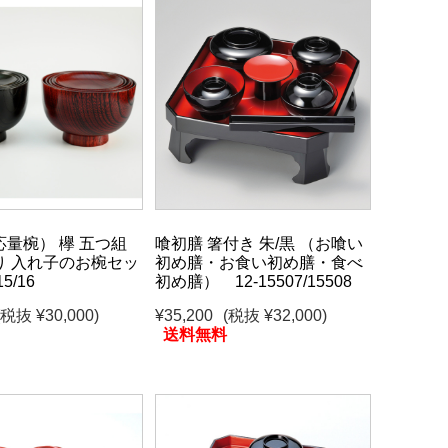
量椀） 欅 五つ組
喰初膳 箸付き 朱/黒 （お喰い
り 入れ子のお椀セッ
初め膳・お食い初め膳・食べ
5/16
初め膳） 12-15507/15508
(税抜 ¥30,000)
¥35,200
(税抜 ¥32,000)
送料無料