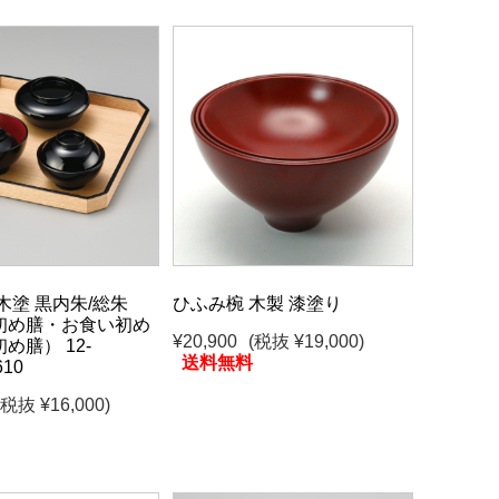
木塗 黒内朱/総朱
ひふみ椀 木製 漆塗り
初め膳・お食い初め
¥20,900
(税抜 ¥19,000)
め膳） 12-
送料無料
610
(税抜 ¥16,000)