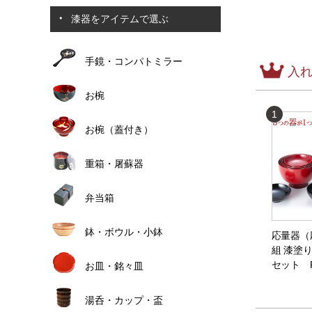
漆器をアイテムで選ぶ
手鏡・コンパトミラー
入
お椀
1
お椀（蓋付き）
重箱・屠蘇器
弁当箱
鉢・ボウル・小鉢
応量器（
組 漆塗
セット FD
お皿・銘々皿
湯呑・カップ・盃