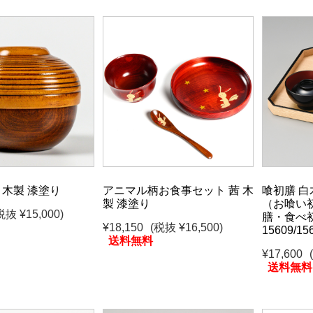
 木製 漆塗り
アニマル柄お食事セット 茜 木
喰初膳 白
製 漆塗り
（お喰い
税抜 ¥15,000)
膳・食べ初
¥18,150
(税抜 ¥16,500)
15609/15
送料無料
¥17,600
送料無料