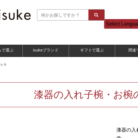
Select Langu
ムで選ぶ
isukeブランド
ギフトで選ぶ
用途
ット
漆器の入れ子椀・お椀
漆器の入