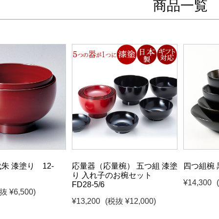
商品一覧
朱 漆塗り 12-
応量器（応量椀） 五つ組 漆塗
四つ組椀 
り 入れ子のお椀セット
¥14,300
FD28-5/6
抜 ¥6,500)
¥13,200
(税抜 ¥12,000)