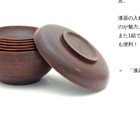
意。
漆器の入
のが魅力
また1組
も便利！
＞ 「漆