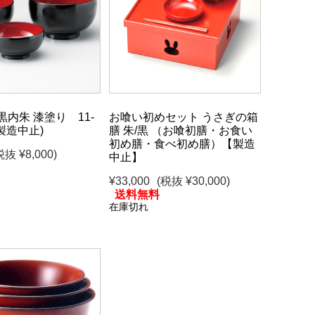
黒内朱 漆塗り 11-
お喰い初めセット うさぎの箱
(製造中止)
膳 朱/黒 （お喰初膳・お食い
初め膳・食べ初め膳）【製造
税抜 ¥8,000)
中止】
¥33,000
(税抜 ¥30,000)
送料無料
在庫切れ