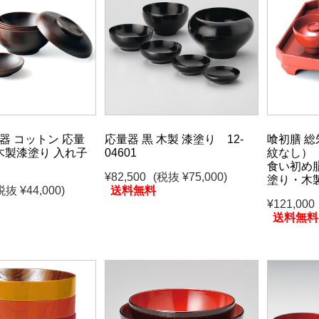
器 コットン 応量
応量器 黒 木製 漆塗り 12-
喰初膳 総
 木製漆塗り 入れ子
04601
紋なし）
食い初め
¥82,500
(税抜 ¥75,000)
塗り・木製 
税抜 ¥44,000)
送料無料
¥121,000
送料無料