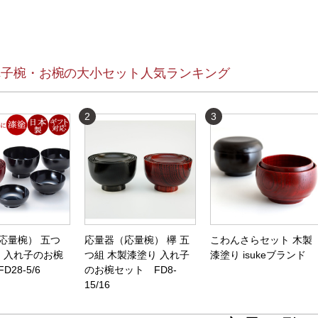
れ子椀・お椀の大小セット人気ランキング
2
3
応量椀） 五つ
応量器（応量椀） 欅 五
こわんさらセット 木製
り 入れ子のお椀
つ組 木製漆塗り 入れ子
漆塗り isukeブランド
28-5/6
のお椀セット FD8-
15/16