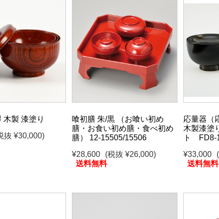
 木製 漆塗り
喰初膳 朱/黒 （お喰い初め
応量器（応
膳・お食い初め膳・食べ初め
木製漆塗
税抜 ¥30,000)
膳） 12-15505/15506
ト FD8-1
¥28,600
(税抜 ¥26,000)
¥33,000
送料無料
送料無料