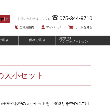
075-344-9710
age
▼
お問い合わせはこちら
ご利用案内
マイページ
カートを見る
お買い物
で選ぶ
価格で選ぶ
インフォメーション
の大小セット
れ子椀やお椀の大小セットを、漆塗りを中心にご用