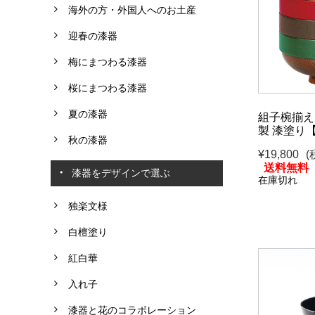
海外の方・外国人へのお土産
迎春の漆器
梅にまつわる漆器
桜にまつわる漆器
夏の漆器
組子椀揃え 
製 漆塗り
秋の漆器
¥19,800
(
送料無料
漆器をデザインで選ぶ
在庫切れ
独楽文様
白檀塗り
紅白華
入れ子
漆器と花のコラボレーション