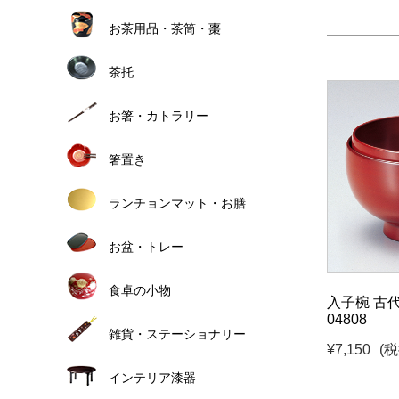
お茶用品・茶筒・棗
茶托
お箸・カトラリー
箸置き
ランチョンマット・お膳
お盆・トレー
食卓の小物
入子椀 古代
04808
雑貨・ステーショナリー
¥7,150
(税
インテリア漆器