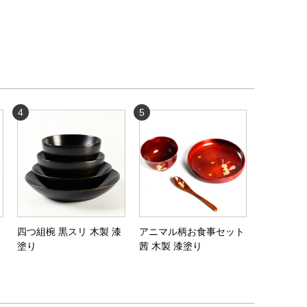
4
5
アニマル柄お食事セット
四つ組椀 黒スリ 木製 漆
茜 木製 漆塗り
塗り