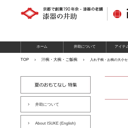
ホーム
井助について
アイテ
TOP
汁椀・大椀・ご飯椀
入れ子椀・お椀の大小セ
井助について
About ISUKE (English)