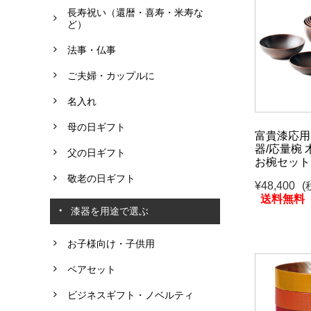
長寿祝い（還暦・喜寿・米寿な
ど）
法事・仏事
ご夫婦・カップルに
名入れ
母の日ギフト
富貴漆応用
器/応量椀
父の日ギフト
お椀セット
敬老の日ギフト
¥48,400
(
送料無料
漆器を用途で選ぶ
お子様向け・子供用
ペアセット
ビジネスギフト・ノベルティ