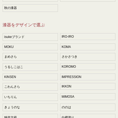
秋の漆器
漆器をデザインで選ぶ
IRO-IRO
isukeブランド
MOKU
KOMA
まめさら
さかさつき
KOROMO
うるしこはこ
KINSEN
IMPRESSION
IKKON
こわんさら
MIMOSA
いちりん
きょうのな
ののは
独楽文様
白檀塗り