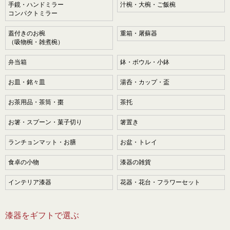
手鏡・ハンドミラー
汁椀・大椀・ご飯椀
コンパクトミラー
蓋付きのお椀
重箱・屠蘇器
（吸物椀・雑煮椀）
弁当箱
鉢・ボウル・小鉢
お皿・銘々皿
湯呑・カップ・盃
お茶用品・茶筒・棗
茶托
お箸・スプーン・菓子切り
箸置き
ランチョンマット・お膳
お盆・トレイ
食卓の小物
漆器の雑貨
インテリア漆器
花器・花台・フラワーセット
漆器をギフトで選ぶ