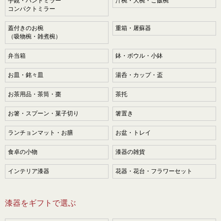
手鏡・ハンドミラー
汁椀・大椀・ご飯椀
コンパクトミラー
蓋付きのお椀
重箱・屠蘇器
（吸物椀・雑煮椀）
弁当箱
鉢・ボウル・小鉢
お皿・銘々皿
湯呑・カップ・盃
お茶用品・茶筒・棗
茶托
お箸・スプーン・菓子切り
箸置き
ランチョンマット・お膳
お盆・トレイ
食卓の小物
漆器の雑貨
インテリア漆器
花器・花台・フラワーセット
漆器をギフトで選ぶ