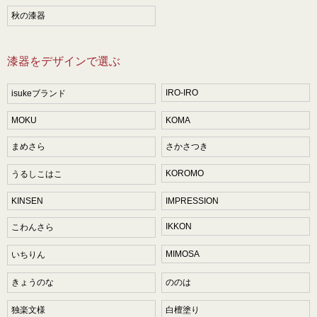
秋の漆器
漆器をデザインで選ぶ
IRO-IRO
isukeブランド
MOKU
KOMA
まめさら
さかさつき
KOROMO
うるしこはこ
KINSEN
IMPRESSION
IKKON
こわんさら
MIMOSA
いちりん
きょうのな
ののは
独楽文様
白檀塗り