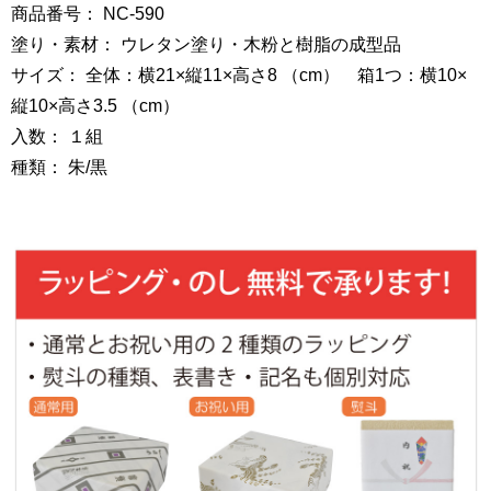
商品番号： NC-590
塗り・素材： ウレタン塗り・木粉と樹脂の成型品
サイズ： 全体：横21×縦11×高さ8 （cm） 箱1つ：横10×
縦10×高さ3.5 （cm）
入数： １組
種類： 朱/黒