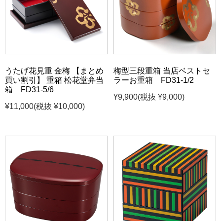
うたげ花見重 金梅 【まとめ
梅型三段重箱 当店ベストセ
買い割引】 重箱 松花堂弁当
ラーお重箱 FD31-1/2
箱 FD31-5/6
¥9,900
(税抜 ¥9,000)
¥11,000
(税抜 ¥10,000)