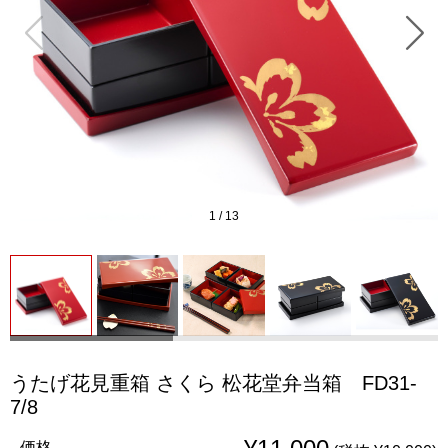
1
/
13
うたげ花見重箱 さくら 松花堂弁当箱 FD31-
7/8
価格