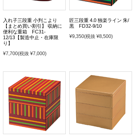
入れ子三段重 小判こより
匠三段重 4.0 独楽ライン 朱/
【まとめ買い割引】 収納に
黒 FD32-9/10
便利な重箱 FC31-
¥9,350
(税抜 ¥8,500)
12/13【製造中止・在庫限
り】
¥7,700
(税抜 ¥7,000)