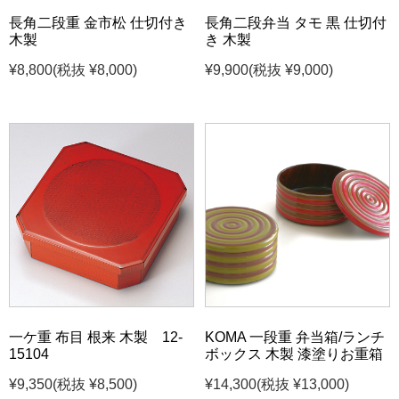
長角二段重 金市松 仕切付き
長角二段弁当 タモ 黒 仕切付
木製
き 木製
¥8,800
(税抜 ¥8,000)
¥9,900
(税抜 ¥9,000)
一ケ重 布目 根来 木製 12-
KOMA 一段重 弁当箱/ランチ
15104
ボックス 木製 漆塗りお重箱
¥9,350
(税抜 ¥8,500)
¥14,300
(税抜 ¥13,000)