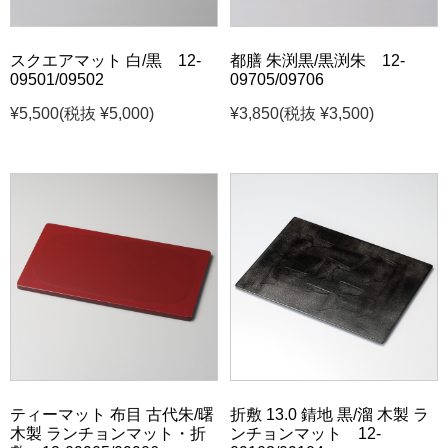
スクエアマット 白/黒 12-
都膳 朱渕黒/黒渕朱 12-
09501/09502
09705/09706
¥5,500
(税抜 ¥5,000)
¥3,850
(税抜 ¥3,500)
ティーマット 布目 古代朱/曙
折敷 13.0 錆地 黒/溜 木製 ラ
木製 ランチョンマット・折
ンチョンマット 12-