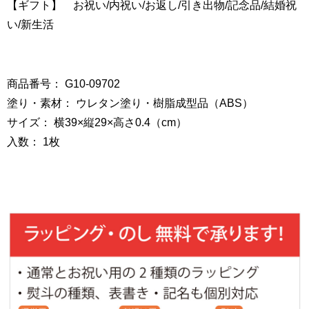
【ギフト】 お祝い/内祝い/お返し/引き出物/記念品/結婚祝
い/新生活
商品番号： G10-09702
塗り・素材： ウレタン塗り・樹脂成型品（ABS）
サイズ： 横39×縦29×高さ0.4（cm）
入数： 1枚