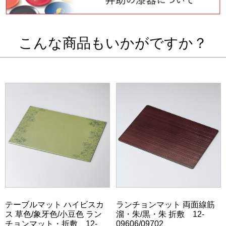
こんな商品もいかがですか？
テーブルマット ハイビスカ
ランチョンマット 両面線筋
ス 草色/象牙色/小豆色 ラン
溜・朱/黒・朱 折敷 12-
チョンマット・折敷 12-
09606/09702