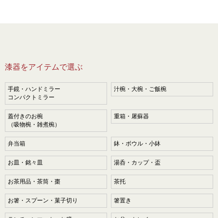
漆器をアイテムで選ぶ
手鏡・ハンドミラー
汁椀・大椀・ご飯椀
コンパクトミラー
蓋付きのお椀
重箱・屠蘇器
（吸物椀・雑煮椀）
弁当箱
鉢・ボウル・小鉢
お皿・銘々皿
湯呑・カップ・盃
お茶用品・茶筒・棗
茶托
お箸・スプーン・菓子切り
箸置き