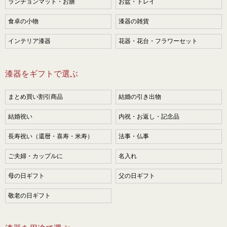
ランチョンマット・お膳
お盆・トレイ
食卓の小物
漆器の雑貨
インテリア漆器
花器・花台・フラワーセット
漆器をギフトで選ぶ
まとめ買い割引商品
結婚の引き出物
結婚祝い
内祝・お返し・記念品
長寿祝い（還暦・喜寿・米寿）
法事・仏事
ご夫婦・カップルに
名入れ
母の日ギフト
父の日ギフト
敬老の日ギフト