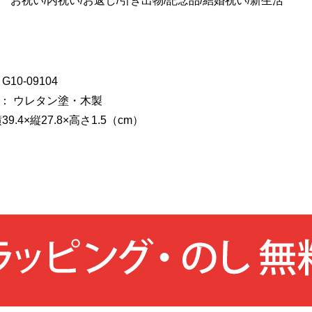
 お祝い/内祝い/お返し/引き出物/記念品/結婚祝い/新生活
10-09104
： ウレタン塗・木製
9.4×縦27.8×高さ1.5（cm）