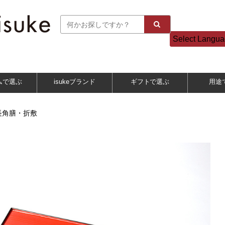
Select Langu
ムで選ぶ
isukeブランド
ギフトで選ぶ
用途
長角膳・折敷