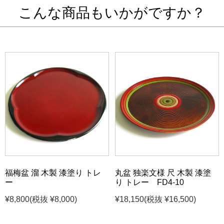
こんな商品もいかがですか？
福梅盆 溜 木製 漆塗り トレ
丸盆 独楽文様 尺 木製 漆塗
ー
り トレー FD4-10
¥8,800
(税抜 ¥8,000)
¥18,150
(税抜 ¥16,500)