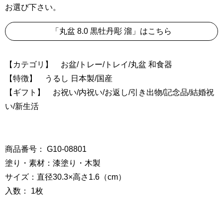
お選び下さい。
「丸盆 8.0 黒牡丹彫 溜」はこちら
【カテゴリ】 お盆/トレー/トレイ/丸盆 和食器
【特徴】 うるし 日本製/国産
【ギフト】 お祝い/内祝い/お返し/引き出物/記念品/結婚祝
い/新生活
商品番号： G10-08801
塗り・素材：漆塗り・木製
サイズ：直径30.3×高さ1.6（cm）
入数： 1枚