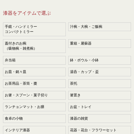
漆器をアイテムで選ぶ
手鏡・ハンドミラー
汁椀・大椀・ご飯椀
コンパクトミラー
蓋付きのお椀
重箱・屠蘇器
（吸物椀・雑煮椀）
弁当箱
鉢・ボウル・小鉢
お皿・銘々皿
湯呑・カップ・盃
お茶用品・茶筒・棗
茶托
お箸・スプーン・菓子切り
箸置き
ランチョンマット・お膳
お盆・トレイ
食卓の小物
漆器の雑貨
インテリア漆器
花器・花台・フラワーセット