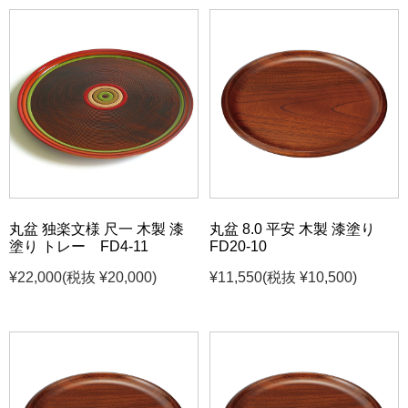
丸盆 独楽文様 尺一 木製 漆
丸盆 8.0 平安 木製 漆塗り
塗り トレー FD4-11
FD20-10
¥22,000
(税抜 ¥20,000)
¥11,550
(税抜 ¥10,500)