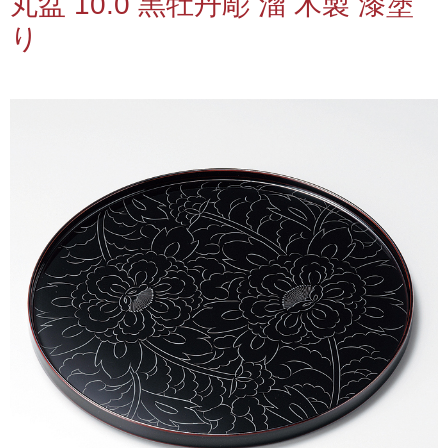
丸盆 10.0 黒牡丹彫 溜 木製 漆塗
り