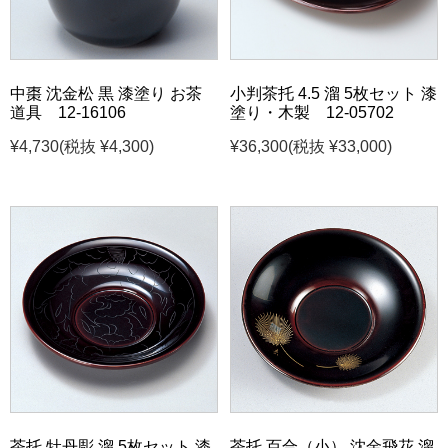
中棗 沈金松 黒 漆塗り お茶
小判茶托 4.5 溜 5枚セット 漆
道具 12-16106
塗り・木製 12-05702
¥4,730
(税抜 ¥4,300)
¥36,300
(税抜 ¥33,000)
茶托 牡丹彫 溜 5枚セット 漆
茶托 百合（小） 沈金飛花 溜