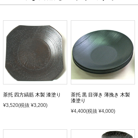
茶托 四方縞筋 木製 漆塗り
茶托 黒 目弾き 薄挽き 木製
漆塗り
¥3,520
(税抜 ¥3,200)
¥4,400
(税抜 ¥4,000)