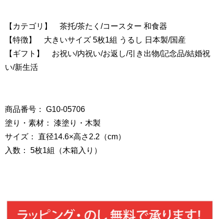
【カテゴリ】 茶托/茶たく/コースター 和食器
【特徴】 大きいサイズ 5枚1組 うるし 日本製/国産
【ギフト】 お祝い/内祝い/お返し/引き出物/記念品/結婚祝
い/新生活
商品番号： G10-05706
塗り・素材： 漆塗り・木製
サイズ： 直径14.6×高さ2.2（cm）
入数： 5枚1組（木箱入り）