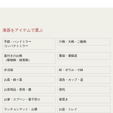
漆器をアイテムで選ぶ
手鏡・ハンドミラー
汁椀・大椀・ご飯椀
コンパクトミラー
蓋付きのお椀
重箱・屠蘇器
（吸物椀・雑煮椀）
弁当箱
鉢・ボウル・小鉢
お皿・銘々皿
湯呑・カップ・盃
お茶用品・茶筒・棗
茶托
お箸・スプーン・菓子切り
箸置き
ランチョンマット・お膳
お盆・トレイ