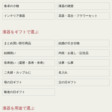
食卓の小物
漆器の雑貨
インテリア漆器
花器・花台・フラワーセット
漆器をギフトで選ぶ
まとめ買い割引商品
結婚の引き出物
結婚祝い
内祝・お返し・記念品
長寿祝い（還暦・喜寿・米寿）
法事・仏事
ご夫婦・カップルに
名入れ
母の日ギフト
父の日ギフト
敬老の日ギフト
漆器を用途で選ぶ