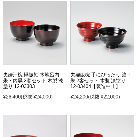
夫婦汁椀 欅振袖 木地呂内
夫婦飯椀 手にぴったり 溜・
朱・内黒 2客セット 木製 漆
朱 2客セット 木製 漆塗り
塗り 12-03303
12-03404【製造中止】
¥26,400
(税抜 ¥24,000)
¥24,200
(税抜 ¥22,000)