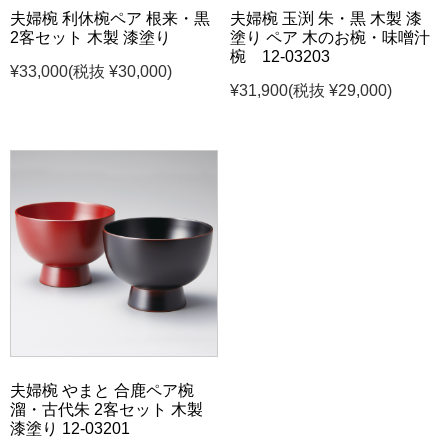
夫婦椀 利休椀ペア 根来・黒
夫婦椀 玉渕 朱・黒 木製 漆
2客セット 木製 漆塗り
塗り ペア 木のお椀・味噌汁
椀 12-03203
¥33,000
(税抜 ¥30,000)
¥31,900
(税抜 ¥29,000)
夫婦椀 やまと 合鹿ペア椀
溜・古代朱 2客セット 木製
漆塗り 12-03201