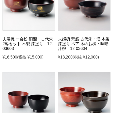
夫婦椀 一会松 消溜・古代朱
夫婦椀 荒筋 古代朱・溜 木製
2客セット 木製 漆塗り 12-
漆塗り ペア 木のお椀・味噌
03603
汁椀 12-03604
¥16,500
(税抜 ¥15,000)
¥13,200
(税抜 ¥12,000)