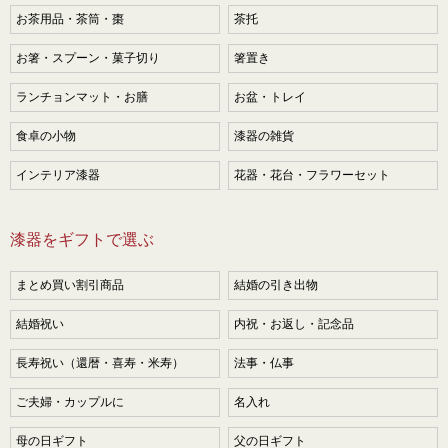
お茶用品・茶筒・棗
茶托
お箸・スプーン・菓子切り
箸置き
ランチョンマット・お膳
お盆・トレイ
食卓の小物
漆器の雑貨
インテリア漆器
花器・花台・フラワーセット
漆器をギフトで選ぶ
まとめ買い割引商品
結婚の引き出物
結婚祝い
内祝・お返し・記念品
長寿祝い（還暦・喜寿・米寿）
法事・仏事
ご夫婦・カップルに
名入れ
母の日ギフト
父の日ギフト