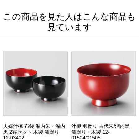
この商品を見た人はこんな商品も
見ています
夫婦汁椀 布袋 溜内朱・溜内
汁椀 羽反り 古代朱/溜内黒
黒 2客セット 木製 漆塗り
漆塗り・木製 12-
12-03402
01504/01505