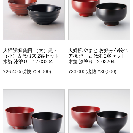
夫婦飯椀 鉋目 （大）黒・
夫婦椀 やまと お好み布袋ペ
（小）古代根来 2客セット
ア椀 溜・古代朱 2客セット
木製 漆塗り 12-03304
木製 漆塗り 12-03204
¥26,400
(税抜 ¥24,000)
¥33,000
(税抜 ¥30,000)