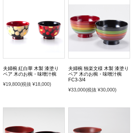
夫婦椀 紅白華 木製 漆塗り
夫婦椀 独楽文様 木製 漆塗り
ペア 木のお椀・味噌汁椀
ペア 木のお椀・味噌汁椀
FC3-3/4
¥19,800
(税抜 ¥18,000)
¥33,000
(税抜 ¥30,000)