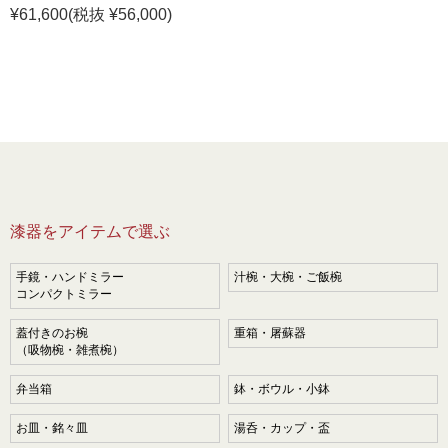
¥61,600
(税抜 ¥56,000)
漆器をアイテムで選ぶ
手鏡・ハンドミラー
汁椀・大椀・ご飯椀
コンパクトミラー
蓋付きのお椀
重箱・屠蘇器
（吸物椀・雑煮椀）
弁当箱
鉢・ボウル・小鉢
お皿・銘々皿
湯呑・カップ・盃