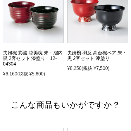
夫婦椀 彩波 睦美椀 朱・溜内
夫婦椀 羽反 高台椀ペア 朱・
黒 2客セット 漆塗り 12-
黒 2客セット 漆塗り
04304
¥8,250
(税抜 ¥7,500)
¥6,160
(税抜 ¥5,600)
こんな商品もいかがですか？