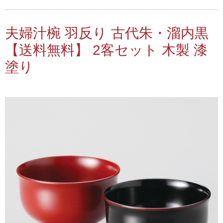
夫婦汁椀 羽反り 古代朱・溜内黒
【送料無料】 2客セット 木製 漆
塗り