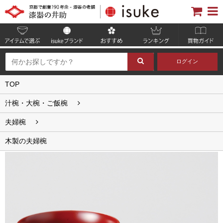
ログイン
TOP
汁椀・大椀・ご飯椀
夫婦椀
木製の夫婦椀