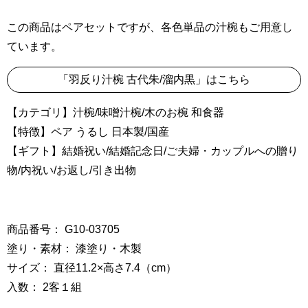
この商品はペアセットですが、各色単品の汁椀もご用意し
ています。
「羽反り汁椀 古代朱/溜内黒」はこちら
【カテゴリ】汁椀/味噌汁椀/木のお椀 和食器
【特徴】ペア うるし 日本製/国産
【ギフト】結婚祝い/結婚記念日/ご夫婦・カップルへの贈り
物/内祝い/お返し/引き出物
商品番号： G10-03705
塗り・素材： 漆塗り・木製
サイズ： 直径11.2×高さ7.4（cm）
入数： 2客１組