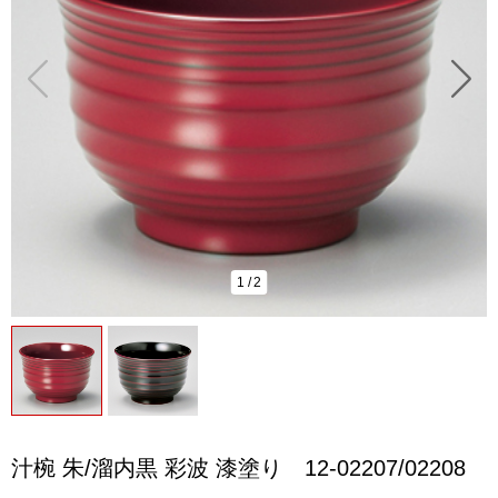
1
/
2
汁椀 朱/溜内黒 彩波 漆塗り 12-02207/02208