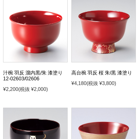
汁椀 羽反 溜内黒/朱 漆塗り
高台椀 羽反 桜 朱/黒 漆塗り
12-02603/02606
¥4,180
(税抜 ¥3,800)
¥2,200
(税抜 ¥2,000)