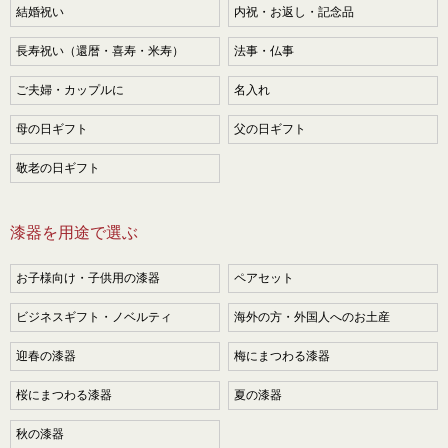
結婚祝い
内祝・お返し・記念品
長寿祝い（還暦・喜寿・米寿）
法事・仏事
ご夫婦・カップルに
名入れ
母の日ギフト
父の日ギフト
敬老の日ギフト
漆器を用途で選ぶ
お子様向け・子供用の漆器
ペアセット
ビジネスギフト・ノベルティ
海外の方・外国人へのお土産
迎春の漆器
梅にまつわる漆器
桜にまつわる漆器
夏の漆器
秋の漆器