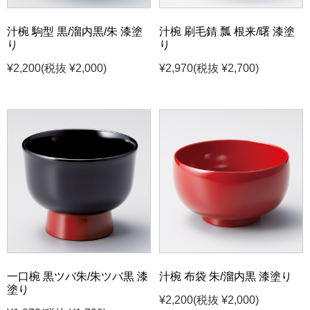
汁椀 駒型 黒/溜内黒/朱 漆塗
汁椀 刷毛錆 瓢 根来/曙 漆塗
り
り
¥2,200
(税抜 ¥2,000)
¥2,970
(税抜 ¥2,700)
一口椀 黒ツバ朱/朱ツバ黒 漆
汁椀 布袋 朱/溜内黒 漆塗り
塗り
¥2,200
(税抜 ¥2,000)