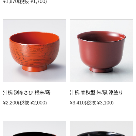
¥1,870
(税抜 ¥1,700)
汁椀 渕布さび 根来/曙
汁椀 春秋型 朱/黒 漆塗り
¥2,200
(税抜 ¥2,000)
¥3,410
(税抜 ¥3,100)