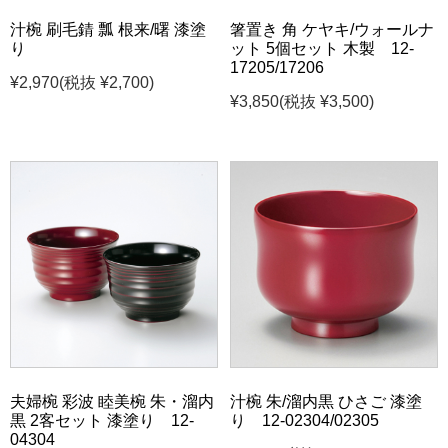
汁椀 刷毛錆 瓢 根来/曙 漆塗
箸置き 角 ケヤキ/ウォールナ
り
ット 5個セット 木製 12-
17205/17206
¥2,970
(税抜 ¥2,700)
¥3,850
(税抜 ¥3,500)
夫婦椀 彩波 睦美椀 朱・溜内
汁椀 朱/溜内黒 ひさご 漆塗
黒 2客セット 漆塗り 12-
り 12-02304/02305
04304