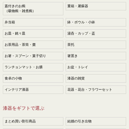
蓋付きのお椀
重箱・屠蘇器
（吸物椀・雑煮椀）
弁当箱
鉢・ボウル・小鉢
お皿・銘々皿
湯呑・カップ・盃
お茶用品・茶筒・棗
茶托
お箸・スプーン・菓子切り
箸置き
ランチョンマット・お膳
お盆・トレイ
食卓の小物
漆器の雑貨
インテリア漆器
花器・花台・フラワーセット
漆器をギフトで選ぶ
まとめ買い割引商品
結婚の引き出物