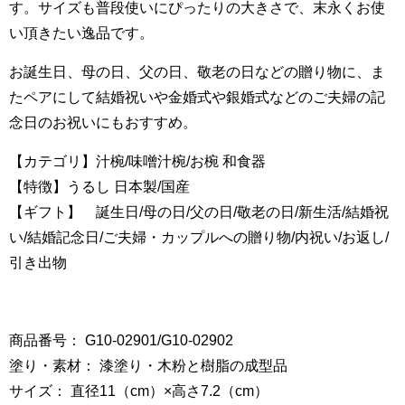
す。サイズも普段使いにぴったりの大きさで、末永くお使
い頂きたい逸品です。
お誕生日、母の日、父の日、敬老の日などの贈り物に、ま
たペアにして結婚祝いや金婚式や銀婚式などのご夫婦の記
念日のお祝いにもおすすめ。
【カテゴリ】汁椀/味噌汁椀/お椀 和食器
【特徴】うるし 日本製/国産
【ギフト】 誕生日/母の日/父の日/敬老の日/新生活/結婚祝
い/結婚記念日/ご夫婦・カップルへの贈り物/内祝い/お返し/
引き出物
商品番号： G10-02901/G10-02902
塗り・素材： 漆塗り・木粉と樹脂の成型品
サイズ： 直径11（cm）×高さ7.2（cm）