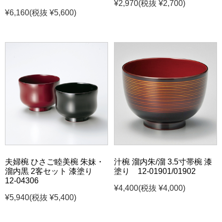
¥2,970
(税抜 ¥2,700)
¥6,160
(税抜 ¥5,600)
夫婦椀 ひさご睦美椀 朱妹・
汁椀 溜内朱/溜 3.5寸帯椀 漆
溜内黒 2客セット 漆塗り
塗り 12-01901/01902
12-04306
¥4,400
(税抜 ¥4,000)
¥5,940
(税抜 ¥5,400)