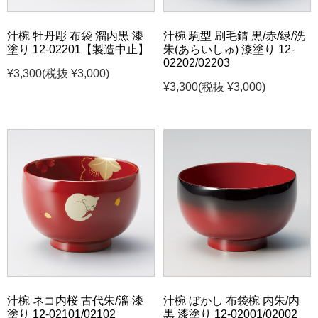
汁椀 牡丹彫 布袋 溜内黒 漆
汁椀 駒型 刷毛錆 黒/赤/緑/洗
塗り 12-02201【製造中止】
朱(あらいしゅ) 漆塗り 12-
02202/02203
¥3,300
(税抜 ¥3,000)
¥3,300
(税抜 ¥3,000)
汁椀 ネコ内桜 古代朱/溜 漆
汁椀 ぼかし 布袋椀 内朱/内
塗り 12-02101/02102
黒 漆塗り 12-02001/02002