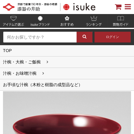
ログイン
TOP
汁椀・大椀・ご飯椀
汁椀・お味噌汁椀
お手頃な汁椀（木粉と樹脂の成型品など）