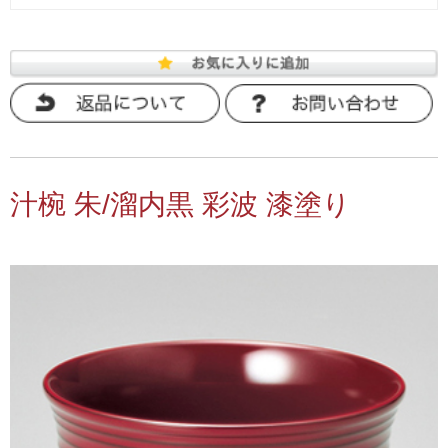
汁椀 朱/溜内黒 彩波 漆塗り