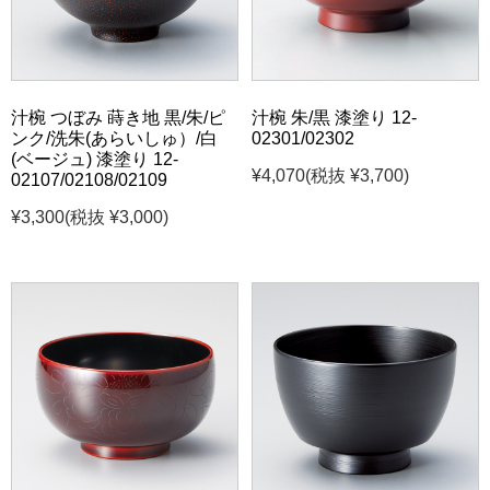
汁椀 つぼみ 蒔き地 黒/朱/ピ
汁椀 朱/黒 漆塗り 12-
ンク/洗朱(あらいしゅ）/白
02301/02302
(ベージュ) 漆塗り 12-
¥4,070
(税抜 ¥3,700)
02107/02108/02109
¥3,300
(税抜 ¥3,000)