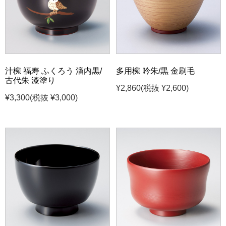
汁椀 福寿 ふくろう 溜内黒/
多用椀 吟朱/黒 金刷毛
古代朱 漆塗り
¥2,860
(税抜 ¥2,600)
¥3,300
(税抜 ¥3,000)