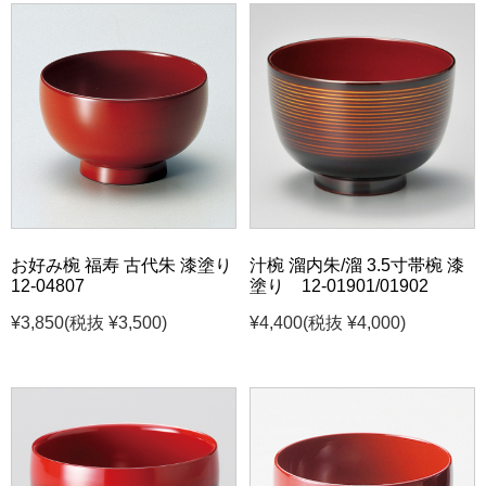
お好み椀 福寿 古代朱 漆塗り
汁椀 溜内朱/溜 3.5寸帯椀 漆
12-04807
塗り 12-01901/01902
¥3,850
(税抜 ¥3,500)
¥4,400
(税抜 ¥4,000)