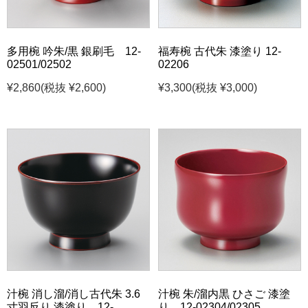
多用椀 吟朱/黒 銀刷毛 12-
福寿椀 古代朱 漆塗り 12-
02501/02502
02206
¥2,860
(税抜 ¥2,600)
¥3,300
(税抜 ¥3,000)
汁椀 消し溜/消し古代朱 3.6
汁椀 朱/溜内黒 ひさご 漆塗
寸羽反り 漆塗り 12-
り 12-02304/02305