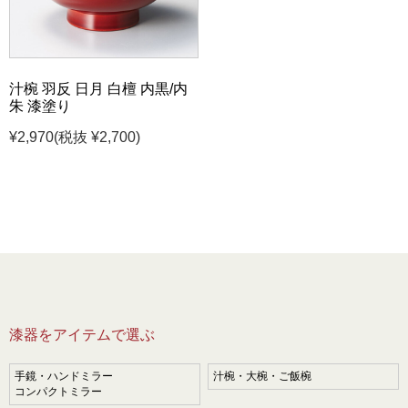
汁椀 羽反 日月 白檀 内黒/内
朱 漆塗り
¥2,970
(税抜 ¥2,700)
漆器をアイテムで選ぶ
手鏡・ハンドミラー
汁椀・大椀・ご飯椀
コンパクトミラー