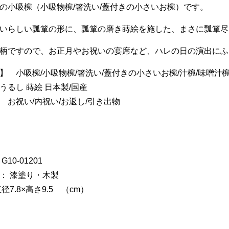
の小吸椀（小吸物椀/箸洗い/蓋付きの小さいお椀）です。
いらしい瓢箪の形に、瓢箪の磨き蒔絵を施した、まさに瓢箪尽
柄ですので、お正月やお祝いの宴席など、ハレの日の演出にふ
】 小吸椀/小吸物椀/箸洗い/蓋付きの小さいお椀/汁椀/味噌汁椀
うるし 蒔絵 日本製/国産
 お祝い/内祝い/お返し/引き出物
10-01201
： 漆塗り・木製
径7.8×高さ9.5 （cm）