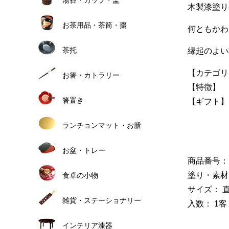
木製漆塗り
お茶用品・茶筒・棗
何ともかわ
茶托
縁起のよい
【カテゴリ
お箸・カトラリー
【特徴】 
箸置き
【ギフト】
ランチョンマット・お膳
お盆・トレー
商品番号： G
塗り・素材
食卓の小物
サイズ： 直
雑貨・ステーショナリー
入数： 1客
インテリア漆器