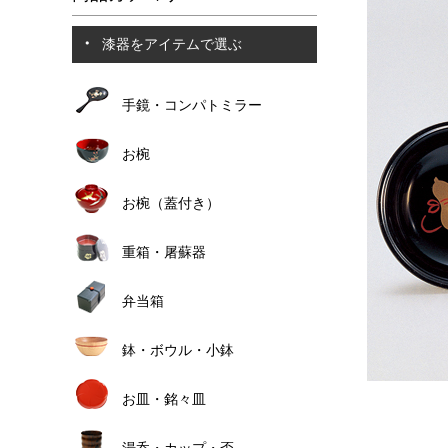
漆器をアイテムで選ぶ
手鏡・コンパトミラー
お椀
お椀（蓋付き）
重箱・屠蘇器
弁当箱
鉢・ボウル・小鉢
お皿・銘々皿
湯呑・カップ・盃