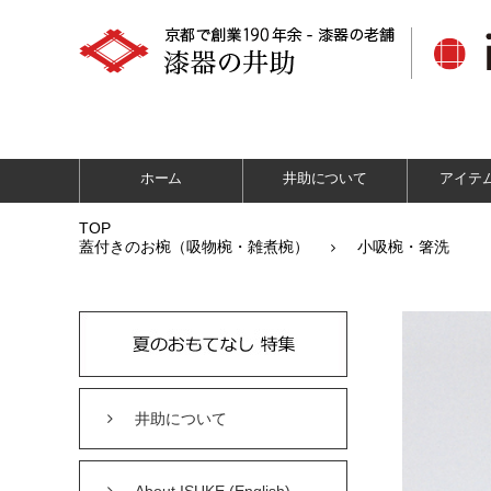
ホーム
井助について
アイテ
TOP
蓋付きのお椀（吸物椀・雑煮椀）
小吸椀・箸洗
井助について
About ISUKE (English)