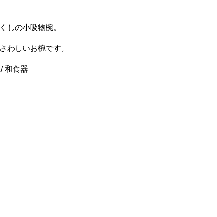
くしの小吸物椀。
さわしいお椀です。
/ 和食器