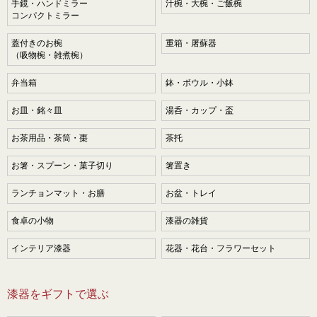
手鏡・ハンドミラー
汁椀・大椀・ご飯椀
コンパクトミラー
蓋付きのお椀
重箱・屠蘇器
（吸物椀・雑煮椀）
弁当箱
鉢・ボウル・小鉢
お皿・銘々皿
湯呑・カップ・盃
お茶用品・茶筒・棗
茶托
お箸・スプーン・菓子切り
箸置き
ランチョンマット・お膳
お盆・トレイ
食卓の小物
漆器の雑貨
インテリア漆器
花器・花台・フラワーセット
漆器をギフトで選ぶ